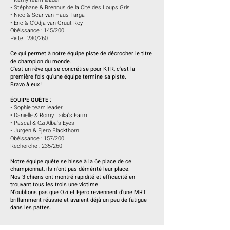
• Stéphane & Brennus de la Cité des Loups Gris
• Nico & Scar van Haus Targa
• Eric & Q'Odja van Gruut Roy
Obéissance : 145/200
Piste : 230/260
C
e
qui permet à notre équipe piste de décrocher le titre
de champion du monde.
C'est un rêve qui se concrétise pour KTR, c'est la
première fois qu'une équipe termine sa piste.
Bravo à eux !
ÉQUIPE QUÊTE :
• Sophie team leader
• Danielle & Romy Laika's Farm
• Pascal & Ozi Alba's Eyes
• Jurgen & Fjero Blackthorn
Obéissance : 157/200
Recherche : 235/260
Notre équipe quête se hisse à la 6e place de ce
championnat, ils n'ont pas démérité leur place.
Nos 3 chiens ont montré rapidité et efficacité en
trouvant tous les trois une victime.
N'oublions pas que Ozi et Fjero reviennent d'une MRT
brillamment réussie et avaient déjà un peu de fatigue
dans les pattes.