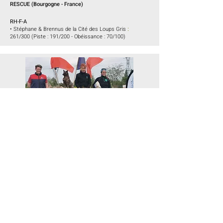
RESCUE (
Bourgogne
- France)
RH-F-A
•
Stéphane & Brennus de la Cité des Loups Gris
:
261/300 (Piste : 191/200 - Obéissance : 70/100)
RESCUE - IRO TEST (Paris
-
France)
RH-T-V
• Kathy &
Salvo v.h Groot Wezenland (Vale) : 190/200
(Recherche : 97/100 - Obéissance : 93/100)
• Olivier & Siska de la Dague Noire : 179/200 (Recherche :
86/100 - Obéissance : 93/100)
• Virginie & Replay : 118/200 (Recherche : 22/100 -
Obéissance : 96/100)
RH-T-V A