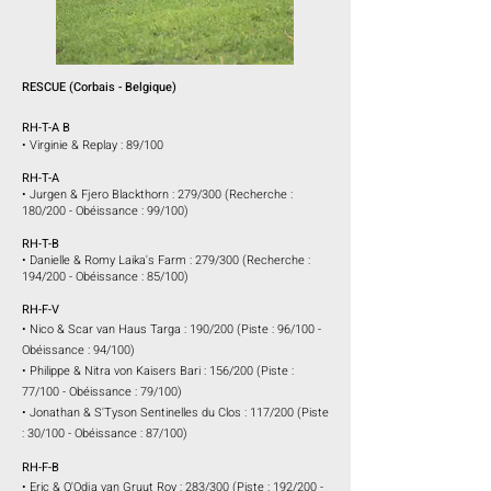
RESCUE
(Corbais
- Belgique)
RH-T-A B
• Virginie & Replay : 89/100
RH-T-A
• Jurgen & Fjero Blackthorn : 279/300 (Recherche :
180/200 - Obéissance : 99/100
)
RH-T-B
• Danielle & Romy Laika's Farm : 279/300 (Recherche :
194/200 - Obéissance : 85/100
)
RH-F-V
• Nico & Scar van Haus Targa : 190/200 (Piste : 96/100 -
Obéissance : 94/100)
• Philippe & Nitra von Kaisers Bari : 156/200 (Piste :
77/100 - Obéissance : 79/100)
• Jonathan & S'Tyson Sentinelles du Clos : 117/200 (Piste
: 30/100 - Obéissance : 87/100)
RH-F-B
• Eric & Q'Odja van Gruut Roy : 283/300 (Piste : 192/200 -