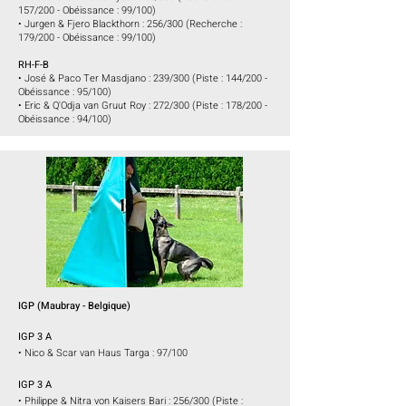
157/200 - Obéissance : 99/100)
• Jurgen & Fjero Blackthorn : 256/300 (Recherche :
179/200 - Obéissance : 99/100)
RH-F-B
• José & Paco Ter Masdjano : 239/300 (Piste : 144/200 -
Obéissance : 95/100)
• Eric & Q'Odja van Gruut Roy :
272/
300 (Piste : 178/200 -
Obéissance : 94/100)
IGP (Maubray - Belgique)
I
GP 3 A
•
Nico & Scar van Haus Targa : 97/100
I
GP 3 A
•
Philippe & Nitra von Kaisers Bari
: 256/300 (Piste :