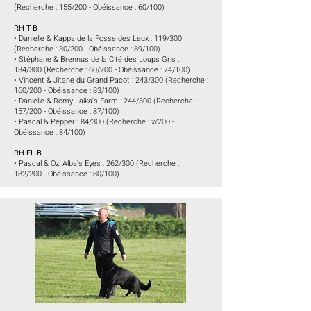
(Recherche : 155/200 - Obéissance : 60/100)
RH-T-B
• Danielle & Kappa de la Fosse des Leux
: 119/300
(Recherche : 30/200 - Obéissance : 89/100)
•
Stéphane & Brennus de la Cité des Loups Gris
:
134/300
(Recherche : 60/200 - Obéissance : 74/100)
• Vincent & Jitane du Grand Pacot :
243/300 (Recherche :
160/200 - Obéissance : 83/100)
• Danielle & Romy Laika's Farm : 244/300 (Recherche :
157/200 - Obéissance : 87/100)
• Pascal & Pepper : 84/300 (Recherche : x/200 -
Obéissance : 84/100)
RH-FL-B
• Pascal & Ozi Alba's Eyes : 262/300 (Recherche :
182/200 - Obéissance : 80/100)