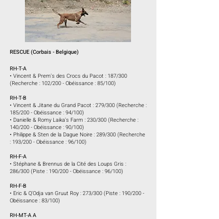
RESCUE (Corbais - Belgique)
RH-T-A
• Vincent & Prem's des Crocs du Pacot : 187/300
(Recherche : 102/200 - Obéissance : 85/100)
RH-T-B
• Vincent & Jitane du Grand Pacot : 279/300 (Recherche :
185/200 - Obéissance : 94/100)
• Danielle & Romy Laika's Farm : 230/300 (Recherche :
140/200 - Obéissance : 90/100)
• Philippe & Sten de la Dague Noire : 289/300 (Recherche
: 193/200 - Obéissance : 96/100)
RH-F-A
• Stéphane & Brennus de la Cité des Loups Gris :
286/300 (Piste : 190/200 - Obéissance : 96/100)
RH-F-B
• Eric & Q'Odja van Gruut Roy :
273/300 (Piste : 190/200 -
Obéissance : 83/100)
RH-MT-A A