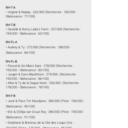
RH-T-A
• Virginie & Replay : 262/300 (Recherche : 185/200 -
Obéissance : 77/100
)
RH-T-B
• Danielle & Romy Laika's Farm : 257/300 (Recherche :
194/200 - Obéissance : 63/100
)
RH-FL-A
• Audrey & Ty : 272/300 (Recherche : 188/200 -
Obéissance : 84/100
)
RH-FL-B
• Pascal & Ozi Alba's Eyes : 278/300 (Recherche :
195/200 - Obéissance : 83/100)
• Jurgen & Fjero Blackthorn : 279/300 (Recherche :
193/200 - Obéissance : 86/100)
• Aline & Ty de la Dague Noire : 256/300 (Recherche :
178/200 - Obéissance : 78/100
)
RH-F-B
• José & Paco Ter Masdjano : 286/300 (Piste : 196/200 -
Obéissance : 90/100)
• Eric & Q'Odja van Gruut Roy : 286/300 (Piste : 195/200 -
Obéissance : 91/100)
• Stéphane & Brennus de la Cité des Loups Gris :