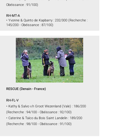
Obéissance : 91/100)
RH-MT-A
• Yvonne & Quinto de Kapbarry :
232/300 (Recherche :
145/200 - Obéissance : 87/100)
RESCUE
(Denain
- France)
RH-FL-V
• Kathy & Salvo v.h Groot Wezenland (Vale) : 186/200
(Recherche : 94/100 - Obéissance : 92/100)
• Caterine & Taïco du Bois Saint Landelin : 189/200
(Recherche : 98/100 - Obéissance : 91/100)