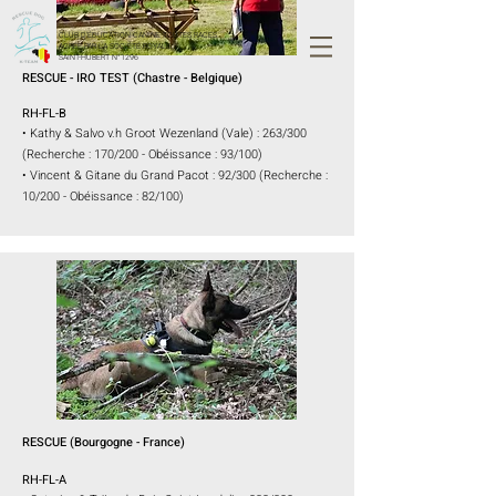
CLUB D’ÉDUCATION CANINE TOUTES RACES
AGRÉE PAR LA SOCIÉTÉ ROYALE
SAINT-HUBERT N°1296
RESCUE - IRO TEST (Chastre - Belgique)
RÉSULTATS
RH-FL-B
• Kathy & Salvo v.h Groot Wezenland (Vale) : 263/300
(Recherche : 170/200 - Obéissance : 93/100)
• Vincent & Gitane du Grand Pacot : 92/300 (Recherche :
10/200 - Obéissance : 82/100)
RESCUE (Bourgogne - France)
RH-FL-A