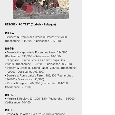
RESCUE - IRO TEST (Corbais - Belgique)
RH-T-A
• Vincent & Prem's des Crocs du Pacot : 220/300
(Recherche : 145/200 - Obéissance : 75/100)
RH-T-B
• Danielle & Kappa de la Fosse des Leux : 284/300
(Recherche : 190/200 - Obéissance : 94/100)
• Stéphane & Brennus de la Cité des Loups Gris :
243/300 (Recherche : 158/200 - Obéissance : 85/100)
• Vincent & Jitane du Grand Pacot : 235/300 (Recherche :
142/200 - Obéissance : 93/100)
• Danielle & Romy Laika's Farm : 186/300 (Recherche :
186/200 - Obéissance : 91/100)
• Pascal & Pepper : 282/300 (Recherche : 191/200 -
Obéissance : 91/100)
RH-FL-A
• Virginie & Replay : 234/300 (1/5) (Recherche : 164/200 -
Obéissance : 70/100)
RH-FL-B
• Pascal & Ozi Alba's Eyes : 256/300 (Recherche :