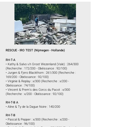
RESCUE - IRO TEST (Nijmegen - Hollande)
RH-T-A
• Kathy & Salvo v.h Groot Wezenland (Vale) : 264/300
(Recherche : 172/200 - Obéissance : 92/100
)
• Jurgen & Fjero Blackthorn : 261/300 (Recherche :
169/200 - Obéissance : 92/100)
• Virginie & Replay : x/300 (Recherche : x/200 -
Obéissance : 74/100
)
• Vincent & Prem's des Corcs du Pacot :
x/300
(Recherche : x/200 - Obéissance : 92/100
)
RH-T-B A
• Aline & Ty de la Dague Noire : 140/200
RH-T-B
• Pascal & Pepper : x/300 (Recherche : x/200 -
Obéissance : 96/100)