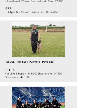
•
Jonathan & S'Tyson Sentinelles du Clos :
82/100
IGP 3
• Philippe & Nitra von Kaisers Bari : Disqualifié
RESCUE - IRO TEST
(
Alemere - Pays-Bas)
RH-FL-A
• Virginie & Replay : 141/300 (Recherche : 94/200 -
Obéissance : 47/100)