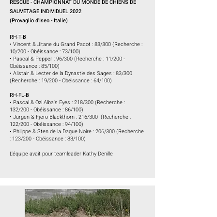
RESCUE - CHAMPIONNAT DU MONDE DE CHIENS DE
SAUVETAGE INDIVIDUEL 2022
(
Provaglio d'Iseo - Italie)
RH-T-B
• Vincent & Jitane du Grand Pacot : 83/300 (Recherche :
10/200 - Obéissance : 73/100)
• Pascal & Pepper : 96/300 (Recherche : 11/200 -
Obéissance : 85/100)
• Alistair & Lecter de la Dynastie des Sages : 83/300
(Recherche : 19/200 - Obéissance : 64/100)
RH-FL-B
• Pascal & Ozi Alba's Eyes : 218/300 (Recherche :
132/200 - Obéissance : 86/100)
• Jurgen & Fjero Blackthorn : 216/300 (Recherche :
122/200 - Obéissance : 94/100)
• Philippe & Sten de la Dague Noire : 206/300 (Recherche
: 123/200 - Obéissance : 83/100)
L'équipe avait pour teamleader Kathy Denille