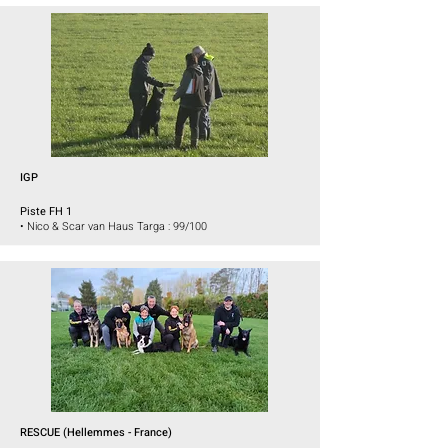
IGP
Piste FH 1
•
Nico & Scar van Haus Targa :
99/100
RESCUE
(Hellemmes
- France)