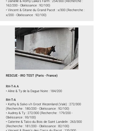
• Danielle & Romy Laika's Farm : 254/300 (Recherche :
162/200 - Obéissance : 92/100)
• Vincent & Gitane du Grand Pacot :
x/300
(Recherche :
x/200 - Obéissance : 92/100
)
RESCUE - IRO TEST (Paris - France)
RH-T-A A
• Aline & Ty de la Dague Noire : 184/200
RH-T-A
• Kathy & Salvo v.h Groot Wezenland (Vale) : 272/300
(Recherche : 180/200 - Obéissance : 92/100
)
• Audrey & Ty : 272/300 (Recherche : 179/200 -
Obéissance : 93/100
)
• Caterine & Taïco du Bois de Saint Landelin : 263/300
(Recherche : 181/200 - Obéissance : 82/100
)
• Vincent & Prem's des Corcs du Pacot :
135/300