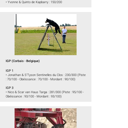
• Yvonne & Quinto de Kapbarry :
150/200
IGP (Corbais - Belgique)
IGP 1
•
Jonathan & S'Tyson Sentinelles du Clos :
230/300
(Piste
: 70/100 - Obéissance : 70/100 - Mordant : 90/100)
IGP 3
•
Nico & Scar van Haus Targa : 281/300 (Piste : 95/100 -
Obéissance : 93/100 - Mordant : 93/100)