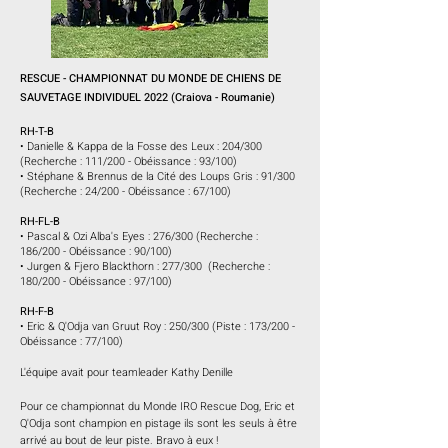
RESCUE - CHAMPIONNAT DU MONDE DE CHIENS DE
SAUVETAGE INDIVIDUEL 2022
(
Craiova - Roumanie)
RH-T-B
• Danielle & Kappa de la Fosse des Leux : 204/300
(Recherche : 111/200 - Obéissance : 93/100)
• Stéphane & Brennus de la Cité des Loups Gris : 91/300
(Recherche : 24/200 - Obéissance : 67/100)
RH-FL-B
• Pascal & Ozi Alba's Eyes : 276/300 (Recherche :
186/200 - Obéissance : 90/100)
• Jurgen & Fjero Blackthorn : 277/300 (Recherche :
180/200 - Obéissance : 97/100)
RH-F-B
• Eric & Q'Odja van Gruut Roy : 250/300 (Piste : 173/200 -
Obéissance : 77/100)
L'équipe avait pour teamleader Kathy Denille
Pour ce championnat du Monde IRO Rescue Dog, Eric et
Q'Odja sont champion en pistage ils sont les seuls à être
arrivé au bout de leur piste. Bravo à eux !