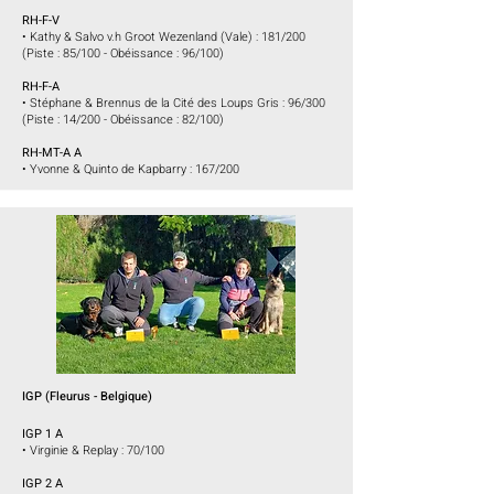
RH-F-V
• Kathy & Salvo v.h Groot Wezenland (Vale) : 181/200
(Piste : 85/100 - Obéissance : 96/100)
RH-F-A
• Stéphane & Brennus de la Cité des Loups Gris : 96/300
(Piste : 14/200 - Obéissance : 82/100)
RH-MT-A A
• Yvonne & Quinto de Kapbarry : 167/200
IGP
(Fleurus
- Belgique)
IGP 1 A
• Virginie & Replay : 70/100
IGP 2 A