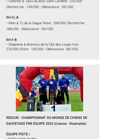
• Caterine & Taïco du Bois Saint Landelin : 232/300
(Recherche : 139/200 - Obéissance : 93/100)
RH-FL-B
• Aline & Ty de la Dague Noire : 284/300 (Recherche :
188/200 - Obéissance : 96/100)
RH-F-B
•
Stéphane & Brennus de la Cité des Loups Gris
:
270/300 (Piste : 190/200 - Obéissance : 80/100)
RESCUE - CHAMPIONNAT DU MONDE DE CHIENS DE
SAUVETAGE PAR ÉQUIPE 2023 (Craiova - Roumanie)
ÉQUIPE PISTE
:
• Kathy team leader